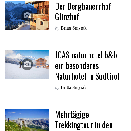
Der Bergbauernhof
Glinzhof.
by
Britta Smyrak
S
e
JOAS natur.hotel.b&b–
a
r
ein besonderes
c
h
Naturhotel in Südtirol
f
o
by
Britta Smyrak
r
:
Mehrtägige
Trekkingtour in den