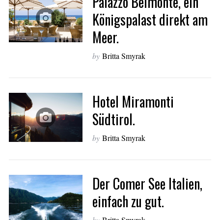
Palazzo Belmonte, ein
Königspalast direkt am
Meer.
by
Britta Smyrak
Hotel Miramonti
Südtirol.
by
Britta Smyrak
Der Comer See Italien,
einfach zu gut.
by
Britta Smyrak