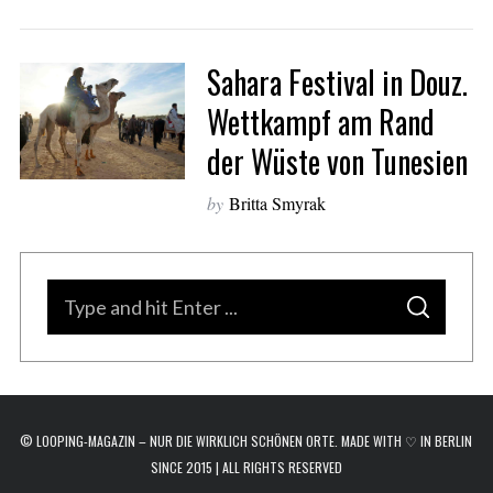
Sahara Festival in Douz.
Wettkampf am Rand
der Wüste von Tunesien
by
Britta Smyrak
S
S
e
E
A
a
R
C
H
r
c
© LOOPING-MAGAZIN – NUR DIE WIRKLICH SCHÖNEN ORTE. MADE WITH ♡ IN BERLIN
h
SINCE 2015 | ALL RIGHTS RESERVED
f