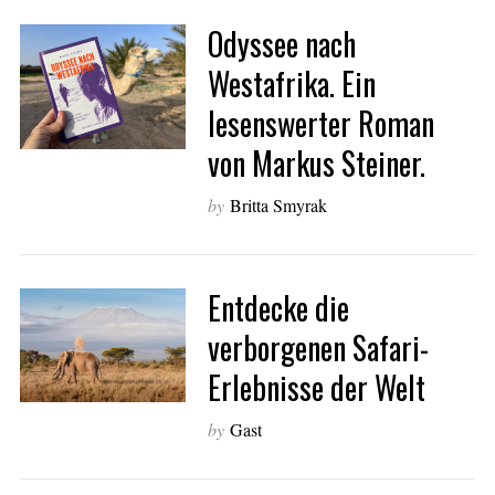
r
Odyssee nach
c
h
Westafrika. Ein
f
o
lesenswerter Roman
r
von Markus Steiner.
:
by
Britta Smyrak
Entdecke die
verborgenen Safari-
Erlebnisse der Welt
by
Gast