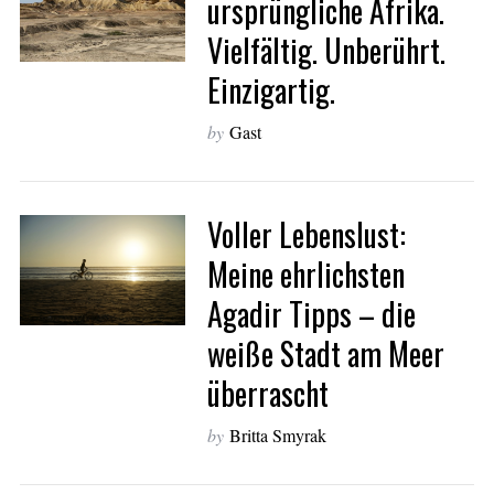
ursprüngliche Afrika.
Vielfältig. Unberührt.
Einzigartig.
by
Gast
Voller Lebenslust:
Meine ehrlichsten
Agadir Tipps – die
weiße Stadt am Meer
überrascht
S
by
Britta Smyrak
e
a