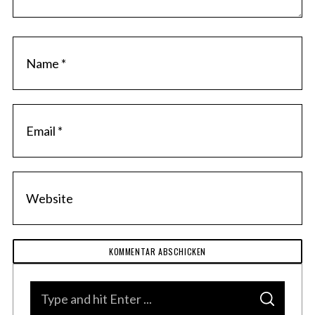
n
t
S
S
e
E