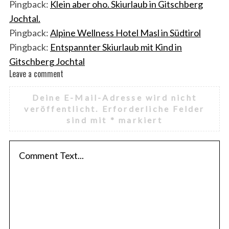
Pingback:
Klein aber oho. Skiurlaub in Gitschberg
Jochtal.
Pingback:
Alpine Wellness Hotel Masl in Südtirol
Pingback:
Entspannter Skiurlaub mit Kind in
Gitschberg Jochtal
Leave a comment
L
e
Deine E-Mail-Adresse wird nicht
a
veröffentlicht.
Erforderliche Felder
v
sind mit
*
markiert
e
a
c
o
m
m
e