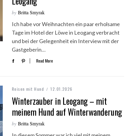
Leogang
by
Britta Smyrak
Ich habe vor Weihnachten ein paar erholsame
Tage im Hotel der Löwe in Leogang verbracht
und bei der Gelegenheit ein Interview mit der
Gastgeberin…
Read More
Reisen mit Hund
12.01.2026
Winterzauber in Leogang – mit
meinem Hund auf Winterwanderung
by
Britta Smyrak
In diesem Sommer war ich viel mit meinem