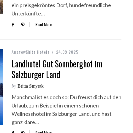
ein preisgekröntes Dorf, hundefreundliche
Unterkünfte…
Read More
Ausgewählte Hotels
24.09.2025
Landhotel Gut Sonnberghof im
Salzburger Land
by
Britta Smyrak
Manchmal ist es doch so: Du freust dich auf den
Urlaub, zum Beispiel in einem schönen
Wellnesshotel im Salzburger Land, und hast
ganz klare…
Read More