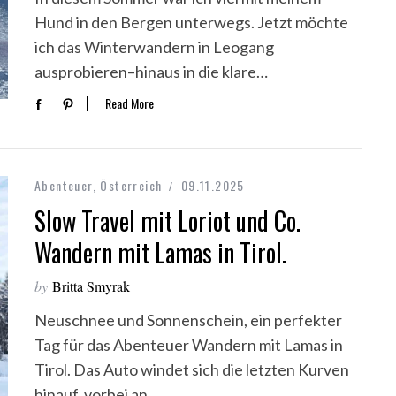
Hund in den Bergen unterwegs. Jetzt möchte
ich das Winterwandern in Leogang
ausprobieren–hinaus in die klare…
Read More
Abenteuer
,
Österreich
09.11.2025
Slow Travel mit Loriot und Co.
Wandern mit Lamas in Tirol.
by
Britta Smyrak
Neuschnee und Sonnenschein, ein perfekter
Tag für das Abenteuer Wandern mit Lamas in
Tirol. Das Auto windet sich die letzten Kurven
hinauf, vorbei an…