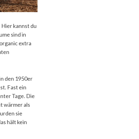
. Hier kannst du
ume sind in
organic extra
mten
in den 1950er
t. Fast ein
unter Tage. Die
it wärmer als
urden sie
s hält kein