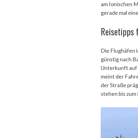
am Ionischen M
gerade mal ein
Reisetipps f
S
e
a
Die Flughäfen i
r
c
günstig nach Ba
h
Unterkunft auf
f
meint der Fahre
o
der Straße prä
r
:
stehen bis zum 