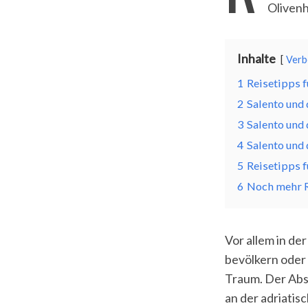
Olivenh
Inhalte
Verb
1
Reisetipps f
2
Salento und 
3
Salento und 
4
Salento und 
5
Reisetipps f
6
Noch mehr Re
Vor allem in de
bevölkern oder 
Traum. Der Absa
an der adriati