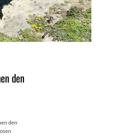
hen den
chen den
losen