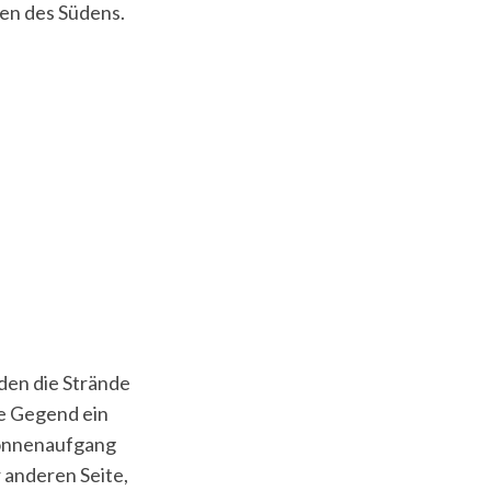
den des Südens.
rden die Strände
se Gegend ein
 Sonnenaufgang
 anderen Seite,