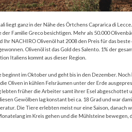
ali liegt ganz in der Nähe des Örtchens Caprarica di Lecce
e der Familie Greco besichtigen. Mehr als 50.000 Olivenbä
d Ihr NACHIRO Olivenöl hat 2008 den Preis für das beste 
 gewonnen. Olivenöl ist das Gold des Salento. 1% der gesa
ion Italiens kommt aus dieser Region.
e beginnt im Oktober und geht bis in den Dezember. Noch 
ie Oliven in kühlen Felsräumen unter der Erde ausgepress
g lebten früher die Arbeiter samt ihrer Esel abgeschottet 
iesen Gewölben lag konstant bei ca. 18 Grad und war dam
atur. Die Tiere erlebten meist nur eine Saison, danach w
Monatelang im Kreis gehen und die Mühlsteine bewegen, da