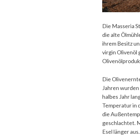
Die Masseria St
die alte Ölmühl
ihrem Besitz un
virgin Olivenöl
Olivenölprodukt
Die Olivenernt
Jahren wurden d
halbes Jahr lan
Temperatur in d
die Außentemper
geschlachtet. 
Esel länger aus.