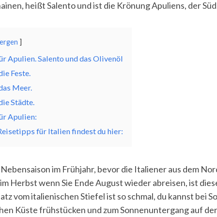
ainen, heißt Salento und ist die Krönung Apuliens, der Sü
ergen
ür Apulien. Salento und das Olivenöl
die Feste.
das Meer.
die Städte.
ür Apulien:
isetipps für Italien findest du hier:
r Nebensaison im Frühjahr, bevor die Italiener aus dem No
im Herbst wenn Sie Ende August wieder abreisen, ist die
tz vom italienischen Stiefel ist so schmal, du kannst bei
schen Küste frühstücken und zum Sonnenuntergang auf der