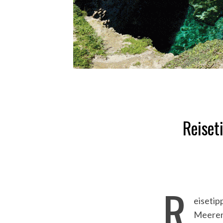
Reiset
R
eisetip
Meeren 