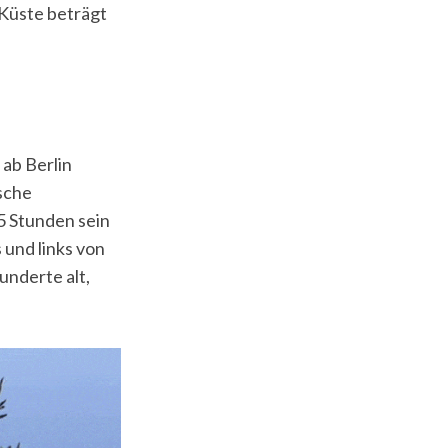
Küste beträgt
 ab Berlin
ische
5 Stunden sein
 und links von
underte alt,