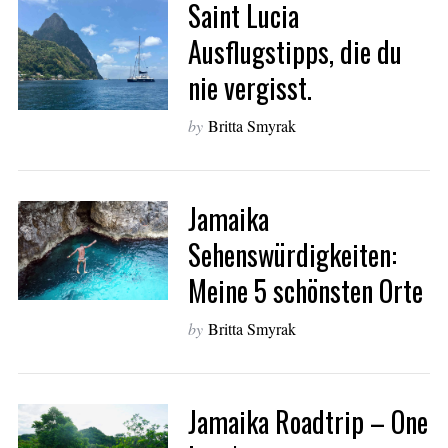
Saint Lucia
Ausflugstipps, die du
nie vergisst.
by
Britta Smyrak
S
e
Jamaika
a
Sehenswürdigkeiten:
r
c
Meine 5 schönsten Orte
h
f
by
Britta Smyrak
o
r
:
Jamaika Roadtrip – One