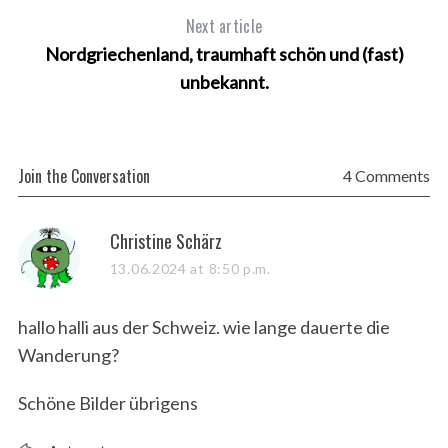
Next article
Nordgriechenland, traumhaft schön und (fast)
unbekannt.
Join the Conversation
4 Comments
s
Christine Schärz
a
13.06.2024 at 8:50 p.m.
y
s
hallo halli aus der Schweiz. wie lange dauerte die
:
Wanderung?
Schöne Bilder übrigens