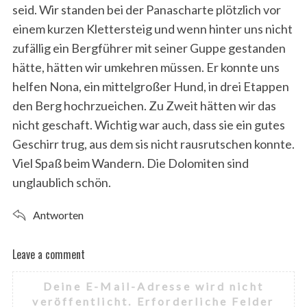
seid. Wir standen bei der Panascharte plötzlich vor
einem kurzen Klettersteig und wenn hinter uns nicht
zufällig ein Bergführer mit seiner Guppe gestanden
hätte, hätten wir umkehren müssen. Er konnte uns
helfen Nona, ein mittelgroßer Hund, in drei Etappen
den Berg hochrzueichen. Zu Zweit hätten wir das
nicht geschaft. Wichtig war auch, dass sie ein gutes
Geschirr trug, aus dem sis nicht rausrutschen konnte.
Viel Spaß beim Wandern. Die Dolomiten sind
unglaublich schön.
Antworten
Leave a comment
L
e
Deine E-Mail-Adresse wird nicht
a
veröffentlicht.
Erforderliche Felder