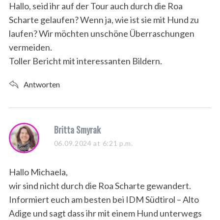
s
Hallo, seid ihr auf der Tour auch durch die Roa
:
Scharte gelaufen? Wenn ja, wie ist sie mit Hund zu
laufen? Wir möchten unschöne Überraschungen
vermeiden.
Toller Bericht mit interessanten Bildern.
Antworten
s
Britta Smyrak
a
06.09.2024 at 6:21 p.m.
y
s
Hallo Michaela,
:
wir sind nicht durch die Roa Scharte gewandert.
Informiert euch am besten bei IDM Südtirol – Alto
Adige und sagt dass ihr mit einem Hund unterwegs