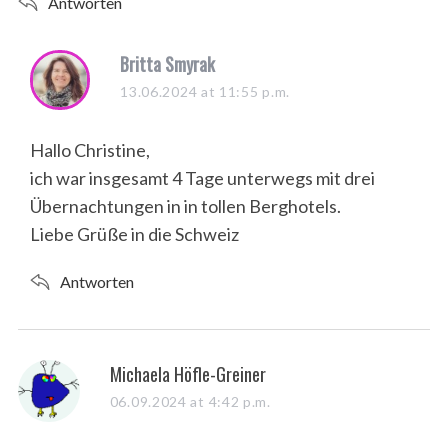
Antworten
s
Britta Smyrak
a
13.06.2024 at 11:55 p.m.
y
s
Hallo Christine,
:
ich war insgesamt 4 Tage unterwegs mit drei
Übernachtungen in in tollen Berghotels.
Liebe Grüße in die Schweiz
Antworten
s
Michaela Höfle-Greiner
a
06.09.2024 at 4:42 p.m.
y