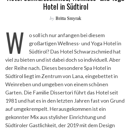
Hotel in Südtirol
by
Britta Smyrak
W
o soll ich nur anfangen bei diesem
großartigen Wellness- und Yoga Hotel in
Südtirol? Das Hotel Schwarzschmied hat
viel zu bieten und ist dabei doch so individuell. Aber
der Reihe nach. Dieses besondere Spa Hotel in
Südtirol liegt im Zentrum von Lana, eingebettet in
Weinreben und umgeben von einem schönen
Garten. Die Familie Dissertori führt das Hotel seit
1981 und hat es in den letzten Jahren fast von Grund
auf umgekrempelt. Herausgekommen ist ein
gekonnter Mix aus stylisher Einrichtung und
Südtiroler Gastlichkeit, der 2019 mit dem Design