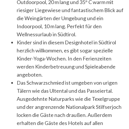
Outdoorpool, 20 m lang und 35° C warm mit
riesiger Liegewiese und fantastischem Blick auf
die Weingärten der Umgebung und ein
Indoorpool, 10 m lang. Perfekt für den
Wellnessurlaub in Südtirol.
Kinder sind in diesem Designhotel in Südtirol
herzlich willkommen, es gibt sogar spezielle
S
Kinder-Yoga-Wochen. In den Ferienzeiten
e
werden Kinderbetreuung und Spieleabende
a
angeboten.
r
Das Schwarzschmied ist umgeben von urigen
c
h
Tälern wie das Ultental und das Passeiertal.
f
Ausgedehnte Naturparks wie die Texelgruppe
o
und der angrenzende Nationalpark Stilfserjoch
r
locken die Gäste nach draußen. Außerdem
:
erhalten die Gäste des Hotels auf allen