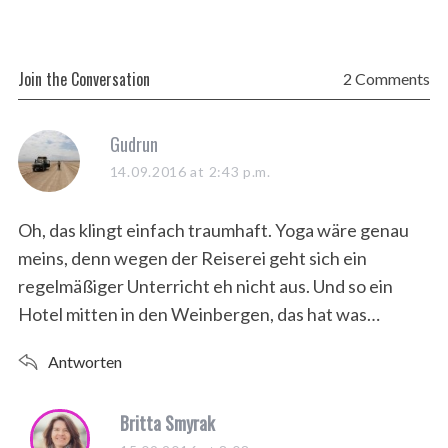
Join the Conversation
2 Comments
s
Gudrun
a
14.09.2016 at 2:43 p.m.
y
s
Oh, das klingt einfach traumhaft. Yoga wäre genau
:
meins, denn wegen der Reiserei geht sich ein
regelmäßiger Unterricht eh nicht aus. Und so ein
Hotel mitten in den Weinbergen, das hat was…
Antworten
s
Britta Smyrak