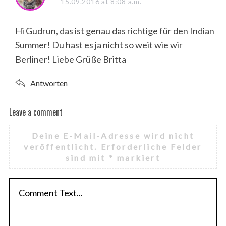
a
15.09.2016 at 8:08 a.m.
y
s
Hi Gudrun, das ist genau das richtige für den Indian
:
Summer! Du hast es ja nicht so weit wie wir
Berliner! Liebe Grüße Britta
Antworten
Leave a comment
L
e
Deine E-Mail-Adresse wird nicht
a
veröffentlicht.
Erforderliche Felder
v
sind mit
*
markiert
e
a
c
o