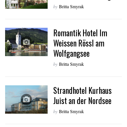
by
Britta Smyrak
Romantik Hotel Im
Weissen Rössl am
Wolfgangsee
S
by
Britta Smyrak
e
a
r
c
Strandhotel Kurhaus
h
f
Juist an der Nordsee
o
r
by
Britta Smyrak
: