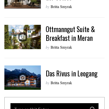
by
Britta Smyrak
Ottmanngut Suite &
Breakfast in Meran
by
Britta Smyrak
Das Rivus in Leogang
by
Britta Smyrak
S