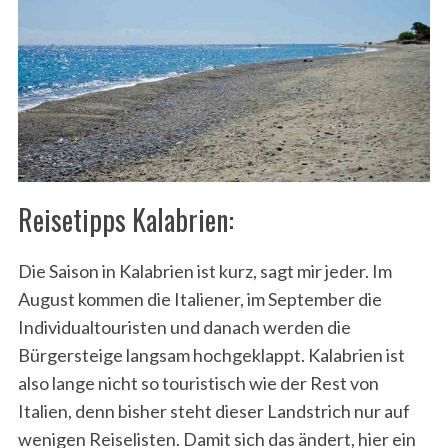
S
e
a
r
c
h
f
Reisetipps Kalabrien:
o
r
:
Die Saison in Kalabrien ist kurz, sagt mir jeder. Im
August kommen die Italiener, im September die
Individualtouristen und danach werden die
Bürgersteige langsam hochgeklappt. Kalabrien ist
also lange nicht so touristisch wie der Rest von
Italien, denn bisher steht dieser Landstrich nur auf
wenigen Reiselisten. Damit sich das ändert, hier ein