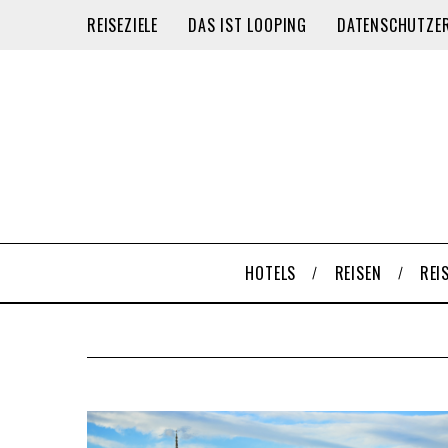
REISEZIELE
DAS IST LOOPING
DATENSCHUTZE
HOTELS
REISEN
REI