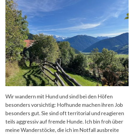
S
e
a
r
c
h
Wir wandern mit Hund und sind bei den Höfen
f
besonders vorsichtig: Hofhunde machen ihren Job
o
besonders gut. Sie sind oft territorial und reagieren
r
teils aggressiv auf fremde Hunde. Ich bin froh über
:
meine Wanderstöcke, die ich im Notfall ausbreite