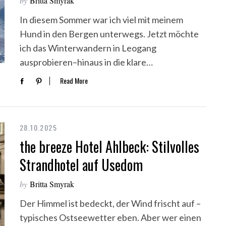
by
Britta Smyrak
In diesem Sommer war ich viel mit meinem
Hund in den Bergen unterwegs. Jetzt möchte
ich das Winterwandern in Leogang
ausprobieren–hinaus in die klare…
Read More
28.10.2025
the breeze Hotel Ahlbeck: Stilvolles
Strandhotel auf Usedom
by
Britta Smyrak
Der Himmel ist bedeckt, der Wind frischt auf –
typisches Ostseewetter eben. Aber wer einen