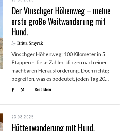
Der Vinschger Höhenweg – meine
erste große Weitwanderung mit
Hund.
by
Britta Smyrak
Vinschger Höhenweg: 100 Kilometer in 5
Etappen – diese Zahlen klingen nach einer
machbaren Herausforderung. Doch richtig
begreifen, was es bedeutet, jeden Tag 20…
Read More
23.08.2025
Hüttenwanderung mit Hund.