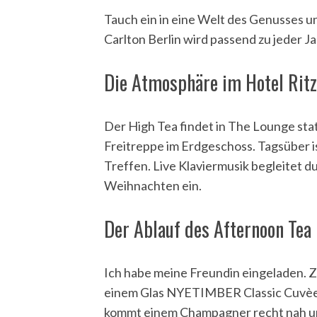
Tauch ein in eine Welt des Genusses u
Carlton Berlin wird passend zu jeder J
Die Atmosphäre im Hotel Ritz-
Der High Tea findet in The Lounge stat
Freitreppe im Erdgeschoss. Tagsüber i
Treffen. Live Klaviermusik begleitet 
Weihnachten ein.
Der Ablauf des Afternoon Tea i
Ich habe meine Freundin eingeladen. 
einem Glas NYETIMBER Classic Cuvèe 
kommt einem Champagner recht nah u