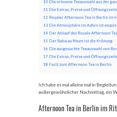
10
Die erlesene Teeauswahl aus der ga
11
Die Extras, Preise und Öffnungszeit
12
Royaler Afternoon Tea in Berlin im
13
Die Atmosphäre im Adlon ist exquisi
S
e
14
Der Ablauf des Royale Afternoon Tea
a
15
Der Baba au Rhum ist die Krönung
r
16
Die ausgesuchte Teeauswahl von Ro
c
h
17
Die Extras, Preise und Öffnungszeit
f
18
Fazit zum Afternoon Tea in Berlin
o
r
:
Ich habe es mal alleine mal in Begleit
außergewöhnlicher Nachmittag, ein Wel
Afternoon Tea in Berlin im Ri