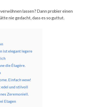
ig verwöhnen lassen? Dann probier einen
ätte nie gedacht, dass es so guttut.
:
on
 ist elegant legere
lich
ne die Étagère.
n
Rome. Einfach wow!
edel und stilvoll
ines Zeremoniell.
rei Etagen