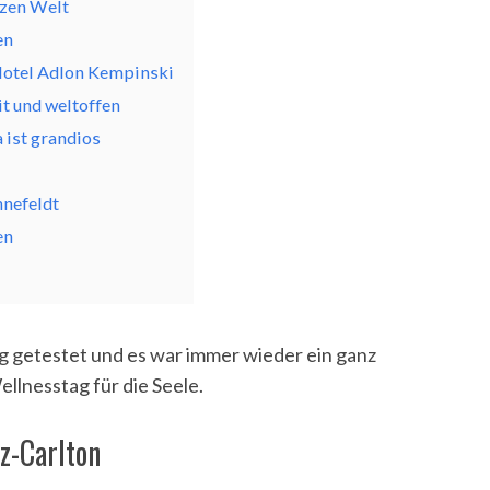
nzen Welt
en
 Hotel Adlon Kempinski
t und weltoffen
 ist grandios
nnefeldt
en
ung getestet und es war immer wieder ein ganz
lnesstag für die Seele.
tz-Carlton