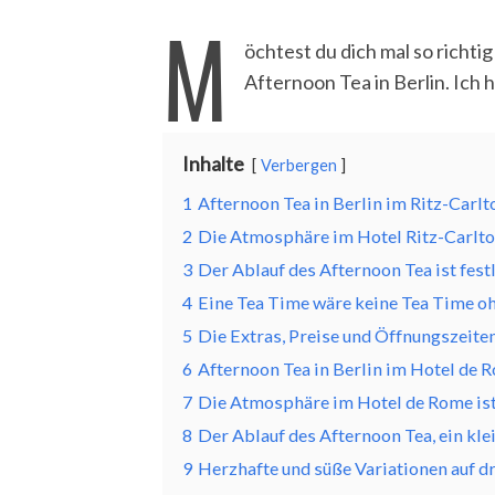
M
öchtest du dich mal so richt
Afternoon Tea in Berlin. Ich h
Inhalte
Verbergen
1
Afternoon Tea in Berlin im Ritz-Carlt
2
Die Atmosphäre im Hotel Ritz-Carlton
3
Der Ablauf des Afternoon Tea ist fest
4
Eine Tea Time wäre keine Tea Time oh
5
Die Extras, Preise und Öffnungszeite
6
Afternoon Tea in Berlin im Hotel de 
7
Die Atmosphäre im Hotel de Rome ist 
8
Der Ablauf des Afternoon Tea, ein kle
9
Herzhafte und süße Variationen auf d