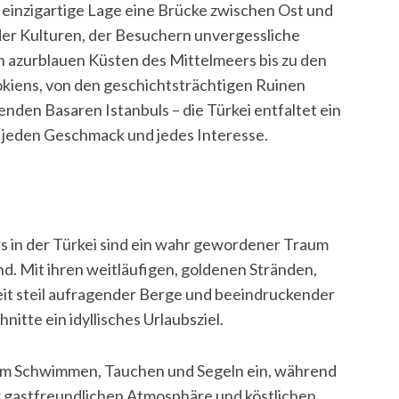
ne einzigartige Lage eine Brücke zwischen Ost und
 der Kulturen, der Besuchern unvergessliche
n azurblauen Küsten des Mittelmeers bis zu den
kiens, von den geschichtsträchtigen Ruinen
renden Basaren Istanbuls – die Türkei entfaltet ein
 jeden Geschmack und jedes Interesse.
s in der Türkei sind ein wahr gewordener Traum
d. Mit ihren weitläufigen, goldenen Stränden,
t steil aufragender Berge und beeindruckender
itte ein idyllisches Urlaubsziel.
um Schwimmen, Tauchen und Segeln ein, während
r gastfreundlichen Atmosphäre und köstlichen