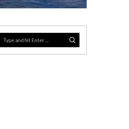
S
S
e
E
A
a
R
C
H
r
c
h
f
o
r