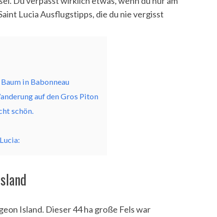
Insel. Du verpasst wirklich etwas, wenn du nur am
Saint Lucia Ausflugstipps, die du nie vergisst
:
zu Baum in Babonneau
Wanderung auf den Gros Piton
ht schön.
Lucia:
Island
geon Island. Dieser 44 ha große Fels war