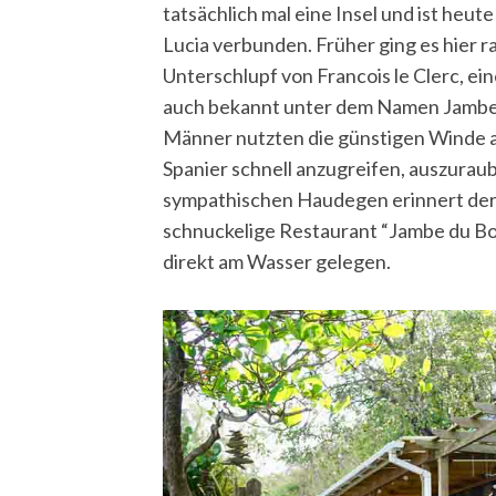
tatsächlich mal eine Insel und ist heu
Lucia verbunden. Früher ging es hier r
Unterschlupf von Francois le Clerc, e
auch bekannt unter dem Namen Jambe d
S
Männer nutzten die günstigen Winde an
e
a
Spanier schnell anzugreifen, auszurau
r
sympathischen Haudegen erinnert der e
c
schnuckelige Restaurant “Jambe du Bo
h
direkt am Wasser gelegen.
f
o
r
: