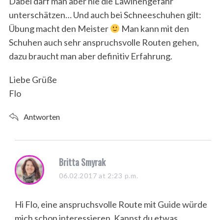
Dabei darf man aber nie die Lawinengefahr
unterschätzen… Und auch bei Schneeschuhen gilt:
Übung macht den Meister
Man kann mit den
Schuhen auch sehr anspruchsvolle Routen gehen,
dazu braucht man aber definitiv Erfahrung.
Liebe Grüße
Flo
Antworten
s
Britta Smyrak
a
06.02.2017 at 2:23 p.m.
y
s
Hi Flo, eine anspruchsvolle Route mit Guide würde
:
mich schon interessieren. Kannst du etwas