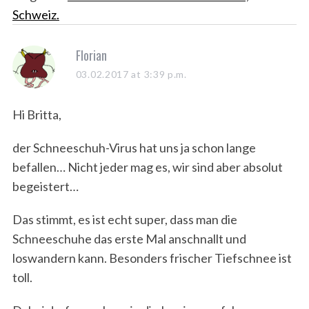
Schweiz.
s
Florian
a
03.02.2017 at 3:39 p.m.
y
s
Hi Britta,
:
der Schneeschuh-Virus hat uns ja schon lange
befallen… Nicht jeder mag es, wir sind aber absolut
begeistert…
Das stimmt, es ist echt super, dass man die
Schneeschuhe das erste Mal anschnallt und
loswandern kann. Besonders frischer Tiefschnee ist
toll.