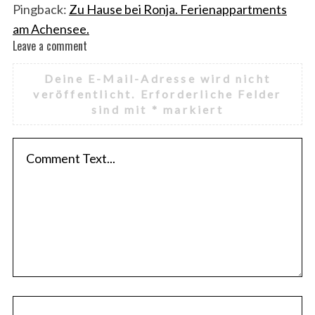
Pingback:
Zu Hause bei Ronja. Ferienappartments
am Achensee.
Leave a comment
L
e
Deine E-Mail-Adresse wird nicht
a
veröffentlicht.
Erforderliche Felder
v
sind mit
*
markiert
e
a
c
o
m
m
e
n
t