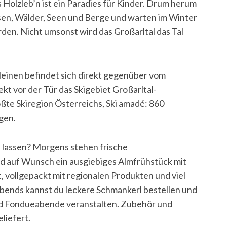
Holzleb’n ist ein Paradies für Kinder. Drum herum
sen, Wälder, Seen und Berge und warten im Winter
den. Nicht umsonst wird das Großarltal das Tal
 Kleinen befindet sich direkt gegenüber vom
ekt vor der Tür das Skigebiet Großarltal-
ößte Skiregion Österreichs, Ski amadé: 860
gen.
 lassen? Morgens stehen frische
rd auf Wunsch ein ausgiebiges Almfrühstück mit
 vollgepackt mit regionalen Produkten und viel
ends kannst du leckere Schmankerl bestellen und
nd Fondueabende veranstalten. Zubehör und
liefert.