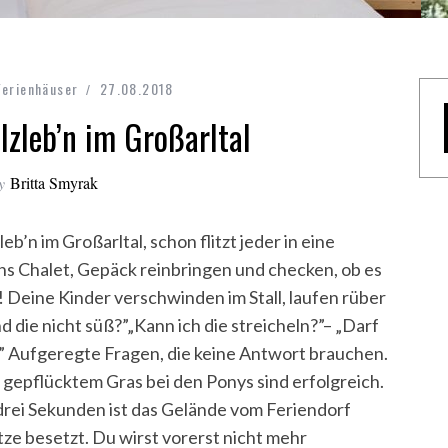
erienhäuser
27.08.2018
lzleb’n im Großarltal
y
Britta Smyrak
n im Großarltal, schon flitzt jeder in eine
ins Chalet, Gepäck reinbringen und checken, ob es
s! Deine Kinder verschwinden im Stall, laufen rüber
d die nicht süß?”„Kann ich die streicheln?”– „Darf
 Aufgeregte Fragen, die keine Antwort brauchen.
:
gepflücktem Gras bei den Ponys sind erfolgreich.
n drei Sekunden ist das Gelände vom Feriendorf
tze besetzt. Du wirst vorerst nicht mehr