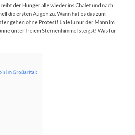
eibt der Hunger alle wieder ins Chalet und nach
nell die ersten Augen zu. Wann hat es das zum
afengehen ohne Protest! La le lu nur der Mann im
nne unter freiem Sternenhimmel steigst! Was für
’n im Großarltal: