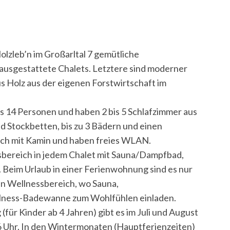
olzleb’n im Großarltal 7 gemütliche
ausgestattete Chalets. Letztere sind moderner
s Holz aus der eigenen Forstwirtschaft im
 bis 14 Personen und haben 2 bis 5 Schlafzimmer aus
nd Stockbetten, bis zu 3 Bädern und einen
ch mit Kamin und haben freies WLAN.
ssbereich in jedem Chalet mit Sauna/Dampfbad,
Beim Urlaub in einer Ferienwohnung sind es nur
en Wellnessbereich, wo Sauna,
llness-Badewanne zum Wohlfühlen einladen.
für Kinder ab 4 Jahren) gibt es im Juli und August
 16 Uhr. In den Wintermonaten (Hauptferienzeiten)