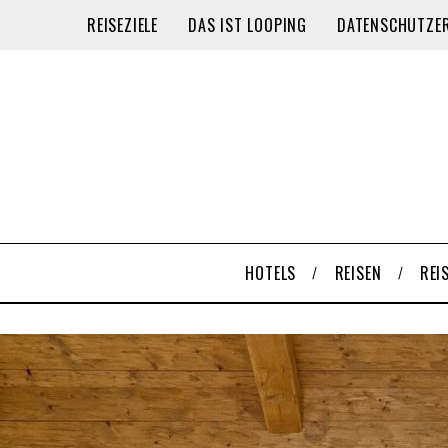
REISEZIELE
DAS IST LOOPING
DATENSCHUTZE
HOTELS
REISEN
REI