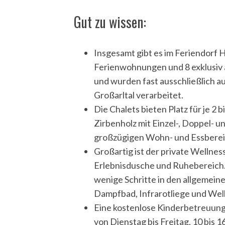
Gut zu wissen:
Insgesamt gibt es im Feriendorf H
Ferienwohnungen und 8 exklusiv 
und wurden fast ausschließlich au
Großarltal verarbeitet.
Die Chalets bieten Platz für je 2
Zirbenholz mit Einzel-, Doppel- u
großzügigen Wohn- und Essberei
Großartig ist der private Wellne
Erlebnisdusche und Ruhebereich. 
wenige Schritte in den allgemein
Dampfbad, Infrarotliege und We
Eine kostenlose Kinderbetreuung (
von Dienstag bis Freitag, 10 bis