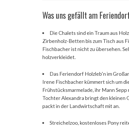
Was uns gefällt am Feriendorf
S
Die Chalets sind ein Traum aus Hol
e
Zirbenholz-Betten bis zum Tisch aus Fi
a
r
Fischbacher ist nicht zu übersehen. S
c
holzverkleidet.
h
f
Das Feriendorf Holzleb’n im Großarl
o
r
Irene Fischbacher kümmert sich um die
:
Frühstücksmarmelade, ihr Mann Sepp n
Tochter Alexandra bringt den kleinen G
packt in der Landwirtschaft mit an.
Streichelzoo, kostenloses Pony reit