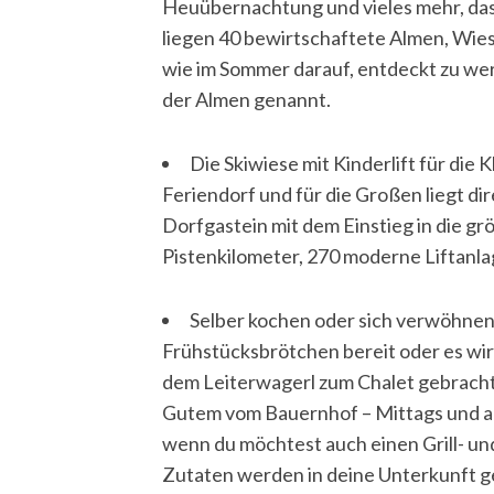
Heuübernachtung und vieles mehr, das 
liegen 40 bewirtschaftete Almen, Wie
wie im Sommer darauf, entdeckt zu wer
der Almen genannt.
Die Skiwiese mit Kinderlift für die
Feriendorf und für die Großen liegt dir
Dorfgastein mit dem Einstieg in die gr
Pistenkilometer, 270 moderne Liftanla
Selber kochen oder sich verwöhnen
Frühstücksbrötchen bereit oder es wi
dem Leiterwagerl zum Chalet gebracht,
Gutem vom Bauernhof – Mittags und ab
wenn du möchtest auch einen Grill- u
Zutaten werden in deine Unterkunft ge