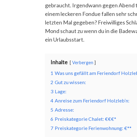
gebraucht. Irgendwann gegen Abend tr
einem leckeren Fondue fallen sehr sch
letzten Mal gegeben? Freiwilliges Schl
Mond schaut zu wenn du in die Badewa
ein Urlaubsstart.
Inhalte
Verbergen
1
Was uns gefällt am Feriendorf Holzleb
2
Gut zu wissen:
3
Lage:
4
Anreise zum Feriendorf Holzleb’n:
5
Adresse:
6
Preiskategorie Chalet: €€€*
7
Preiskategorie Ferienwohnung: €**