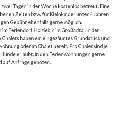
 zwei Tagen in der Woche kostenlos betreut. Eine
enen Zeiten bzw. für Kleinkinder unter 4 Jahren
egen Gebühr ebenfalls gerne möglich.
m Feriendorf Holzleb’n im Großarltal, in der
le Chalets haben ein eingezäuntes Grundstück und
wohnung oder im Chalet bereit. Pro Chalet sind je
i Hunde erlaubt, in den Ferienwohnungen gerne
rd auf Anfrage geboten.