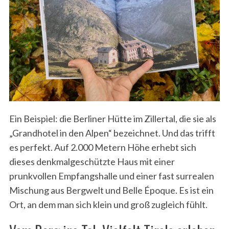
S
e
a
r
c
h
Ein Beispiel: die Berliner Hütte im Zillertal, die sie als
f
o
„Grandhotel in den Alpen“ bezeichnet. Und das trifft
r
es perfekt. Auf 2.000 Metern Höhe erhebt sich
:
dieses denkmalgeschützte Haus mit einer
prunkvollen Empfangshalle und einer fast surrealen
Mischung aus Bergwelt und Belle Époque. Es ist ein
Ort, an dem man sich klein und groß zugleich fühlt.