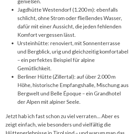
genießen.
Jagdhütte Westendorf (1.200 m): ebenfalls
schlicht, ohne Strom oder fließendes Wasser,
dafür mit einer Aussicht, die jeden fehlenden
Komfort vergessen lässt.
Ursteinhütte: renoviert, mit Sonnenterrasse
und Bergblick, urig und gleichzeitig komfortabel
– ein perfektes Beispiel für alpine
Gemütlichkeit.
Berliner Hütte (Zillertal): auf über 2.000 m
Höhe, historische Empfangshalle, Mischung aus
Bergwelt und Belle Époque – ein Grandhotel
der Alpen mit alpiner Seele.
Jetzt hab ich fast schon zu viel verraten… Aber es
zeigt einfach, wie besonders und vielfältig die
Hüttenerlebnisse in Tirol sind – und warum man das