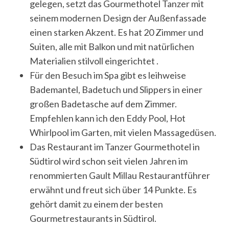
gelegen, setzt das Gourmethotel Tanzer mit
seinem modernen Design der Außenfassade
einen starken Akzent. Es hat 20 Zimmer und
Suiten, alle mit Balkon und mit natürlichen
Materialien stilvoll eingerichtet .
Für den Besuch im Spa gibt es leihweise
Bademantel, Badetuch und Slippers in einer
großen Badetasche auf dem Zimmer.
S
Empfehlen kann ich den Eddy Pool, Hot
e
Whirlpool im Garten, mit vielen Massagedüsen.
a
Das Restaurant im Tanzer Gourmethotel in
r
Südtirol wird schon seit vielen Jahren im
c
h
renommierten Gault Millau Restaurantführer
f
erwähnt und freut sich über 14 Punkte. Es
o
gehört damit zu einem der besten
r
Gourmetrestaurants in Südtirol.
: