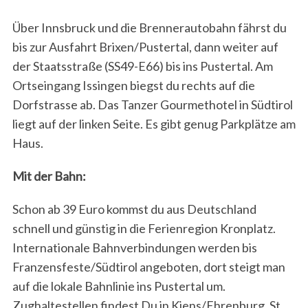
Über Innsbruck und die Brennerautobahn fährst du
bis zur Ausfahrt Brixen/Pustertal, dann weiter auf
der Staatsstraße (SS49-E66) bis ins Pustertal. Am
Ortseingang Issingen biegst du rechts auf die
Dorfstrasse ab. Das Tanzer Gourmethotel in Südtirol
liegt auf der linken Seite. Es gibt genug Parkplätze am
Haus.
Mit der Bahn:
Schon ab 39 Euro kommst du aus Deutschland
schnell und günstig in die Ferienregion Kronplatz.
Internationale Bahnverbindungen werden bis
Franzensfeste/Südtirol angeboten, dort steigt man
auf die lokale Bahnlinie ins Pustertal um.
Zughaltestellen findest Du in Kiens/Ehrenburg, St.