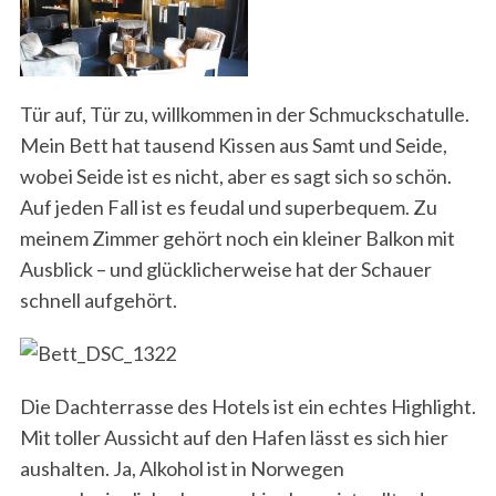
Tür auf, Tür zu, willkommen in der Schmuckschatulle.
Mein Bett hat tausend Kissen aus Samt und Seide,
wobei Seide ist es nicht, aber es sagt sich so schön.
Auf jeden Fall ist es feudal und superbequem. Zu
S
meinem Zimmer gehört noch ein kleiner Balkon mit
e
Ausblick – und glücklicherweise hat der Schauer
a
schnell aufgehört.
r
c
h
f
o
Die Dachterrasse des Hotels ist ein echtes Highlight.
r
Mit toller Aussicht auf den Hafen lässt es sich hier
:
aushalten. Ja, Alkohol ist in Norwegen