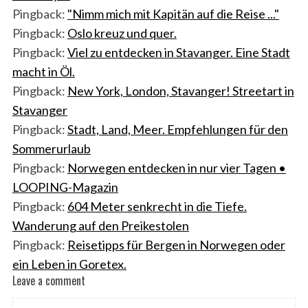
Pingback:
"Nimm mich mit Kapitän auf die Reise ..."
Pingback:
Oslo kreuz und quer.
Pingback:
Viel zu entdecken in Stavanger. Eine Stadt
macht in Öl.
Pingback:
New York, London, Stavanger! Streetart in
Stavanger
Pingback:
Stadt, Land, Meer. Empfehlungen für den
Sommerurlaub
Pingback:
Norwegen entdecken in nur vier Tagen •
LOOPING-Magazin
Pingback:
604 Meter senkrecht in die Tiefe.
Wanderung auf den Preikestolen
Pingback:
Reisetipps für Bergen in Norwegen oder
ein Leben in Goretex.
Leave a comment
L
e