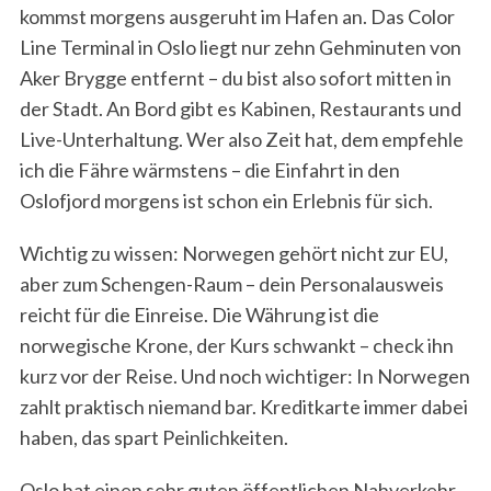
kommst morgens ausgeruht im Hafen an. Das Color
Line Terminal in Oslo liegt nur zehn Gehminuten von
Aker Brygge entfernt – du bist also sofort mitten in
der Stadt. An Bord gibt es Kabinen, Restaurants und
Live-Unterhaltung. Wer also Zeit hat, dem empfehle
ich die Fähre wärmstens – die Einfahrt in den
Oslofjord morgens ist schon ein Erlebnis für sich.
Wichtig zu wissen: Norwegen gehört nicht zur EU,
aber zum Schengen-Raum – dein Personalausweis
reicht für die Einreise. Die Währung ist die
norwegische Krone, der Kurs schwankt – check ihn
kurz vor der Reise. Und noch wichtiger: In Norwegen
zahlt praktisch niemand bar. Kreditkarte immer dabei
haben, das spart Peinlichkeiten.
Oslo hat einen sehr guten öffentlichen Nahverkehr.