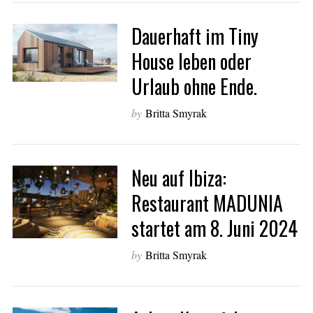
Dauerhaft im Tiny
House leben oder
Urlaub ohne Ende.
by
Britta Smyrak
Neu auf Ibiza:
Restaurant MADUNIA
startet am 8. Juni 2024
by
Britta Smyrak
S
e
a