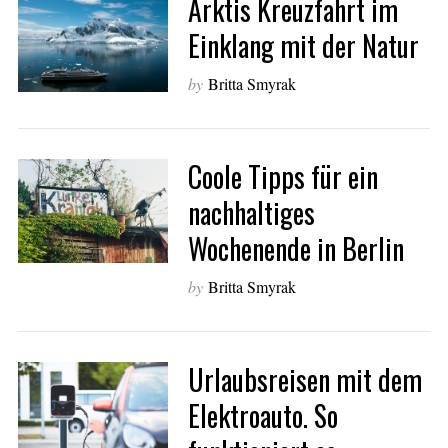
Arktis Kreuzfahrt im
r
c
Einklang mit der Natur
h
f
by
Britta Smyrak
o
r
:
Coole Tipps für ein
nachhaltiges
Wochenende in Berlin
by
Britta Smyrak
Urlaubsreisen mit dem
Elektroauto. So