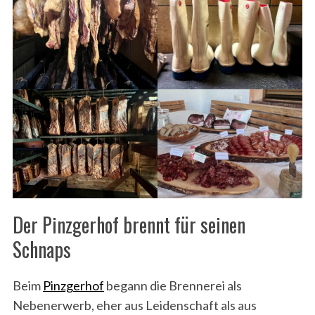
S
e
a
r
c
Der Pinzgerhof brennt für seinen
h
f
Schnaps
o
r
Beim
Pinzgerhof
begann die Brennerei als
:
Nebenerwerb, eher aus Leidenschaft als aus