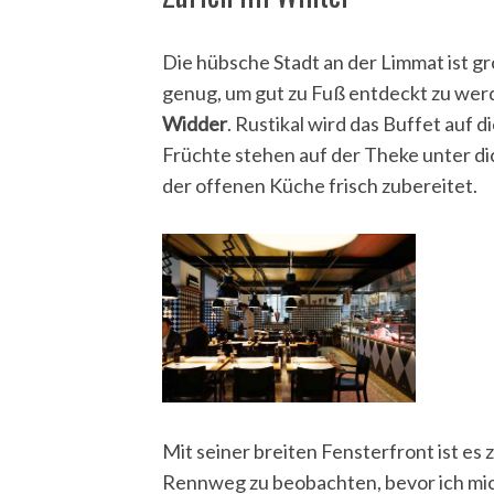
Die hübsche Stadt an der Limmat ist gr
genug, um gut zu Fuß entdeckt zu werd
S
Widder
. Rustikal wird das Buffet auf 
e
Früchte stehen auf der Theke unter d
a
der offenen Küche frisch zubereitet.
r
c
h
f
o
r
:
Mit seiner breiten Fensterfront ist es
Rennweg zu beobachten, bevor ich mic