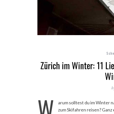
Schw
Zürich im Winter: 11 Li
Wi
b
W
arum solltest du im Winter n
zum Skifahren reisen? Ganz 