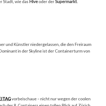
r Stadt, wie das
Hive
oder der
Supermarkt
.
ner und Künstler niedergelassen, die den Freiraum
 Dominant in der Skyline ist der Containerturm von
EITAG
vorbeischaue – nicht nur wegen der coolen
ch des 8. Containers einen tollen Blick auf Zürich