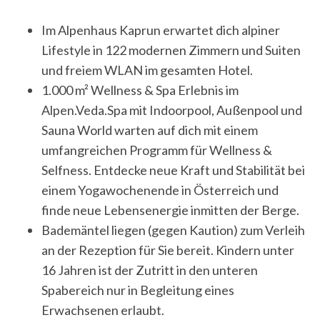
Im Alpenhaus Kaprun erwartet dich alpiner
S
Lifestyle in 122 modernen Zimmern und Suiten
e
a
und freiem WLAN im gesamten Hotel.
r
1.000 m² Wellness & Spa Erlebnis im
c
Alpen.Veda.Spa mit Indoorpool, Außenpool und
h
Sauna World warten auf dich mit einem
f
o
umfangreichen Programm für Wellness &
r
Selfness. Entdecke neue Kraft und Stabilität bei
:
einem Yogawochenende in Österreich und
finde neue Lebensenergie inmitten der Berge.
Bademäntel liegen (gegen Kaution) zum Verleih
an der Rezeption für Sie bereit. Kindern unter
16 Jahren ist der Zutritt in den unteren
Spabereich nur in Begleitung eines
Erwachsenen erlaubt.