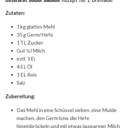
Zutaten:
1 kg glattes Mehl
35 g Germ/Hefe
1 TL Zucker
Gut ¼ l Milch
evtl. 1 Ei
4 EL Öl
1 EL Anis
Salz
Zubereitung:
Das Mehl in eine Schüssel sieben, eine Mulde
machen, den Germ bzw. die Hefe
hineinbröckeln und mit etwas lauwarmer Milch