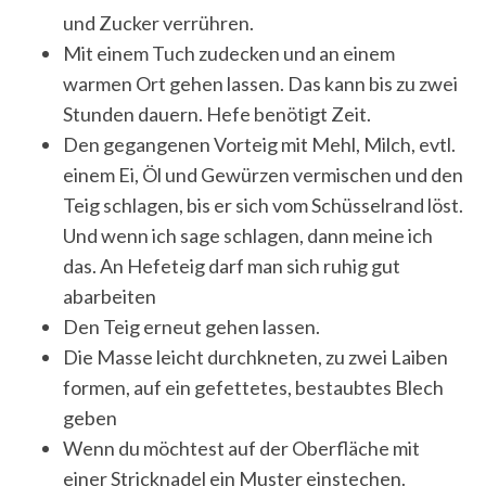
und Zucker verrühren.
Mit einem Tuch zudecken und an einem
warmen Ort gehen lassen. Das kann bis zu zwei
S
Stunden dauern. Hefe benötigt Zeit.
e
a
Den gegangenen Vorteig mit Mehl, Milch, evtl.
r
einem Ei, Öl und Gewürzen vermischen und den
c
Teig schlagen, bis er sich vom Schüsselrand löst.
h
Und wenn ich sage schlagen, dann meine ich
f
o
das. An Hefeteig darf man sich ruhig gut
r
abarbeiten
:
Den Teig erneut gehen lassen.
Die Masse leicht durchkneten, zu zwei Laiben
formen, auf ein gefettetes, bestaubtes Blech
geben
Wenn du möchtest auf der Oberfläche mit
einer Stricknadel ein Muster einstechen.