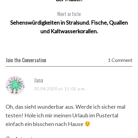
Next article
Sehenswürdigkeiten in Stralsund. Fische, Quallen
und Kaltwasserkorallen.
Join the Conversation
1 Comment
s
Jana
a
30.04.2020 at 11:01 a.m.
y
s
Oh, das sieht wunderbar aus. Werde ich sicher mal
:
testen! Hole ich mir meinen Urlaub im Pustertal
einfach ein bisschen nach Hause