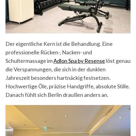
r
c
h
f
o
r
:
Der eigentliche Kern ist die Behandlung. Eine
professionelle Rücken-, Nacken- und
Schultermassage im
Adlon Spa by Resense
löst genau
die Verspannungen, die sich in der dunklen
Jahreszeit besonders hartnäckig festsetzen.
Hochwertige Öle, präzise Handgriffe, absolute Stille.
Danach fühlt sich Berlin draußen anders an.