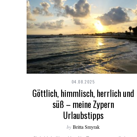
04.08.2025
Göttlich, himmlisch, herrlich und
süß – meine Zypern
S
Urlaubstipps
e
a
by
Britta Smyrak
r
c