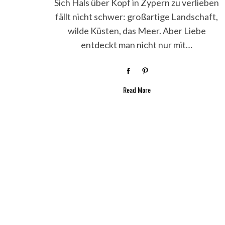
Sich Hals über Kopf in Zypern zu verlieben
h
fällt nicht schwer: großartige Landschaft,
f
o
wilde Küsten, das Meer. Aber Liebe
r
entdeckt man nicht nur mit…
:
Read More