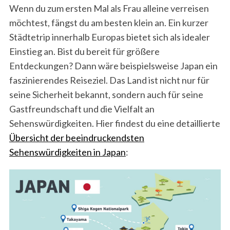
Wenn du zum ersten Mal als Frau alleine verreisen
möchtest, fängst du am besten klein an. Ein kurzer
Städtetrip innerhalb Europas bietet sich als idealer
Einstieg an. Bist du bereit für größere
Entdeckungen? Dann wäre beispielsweise Japan ein
S
faszinierendes Reiseziel. Das Land ist nicht nur für
e
seine Sicherheit bekannt, sondern auch für seine
a
r
Gastfreundschaft und die Vielfalt an
c
Sehenswürdigkeiten. Hier findest du eine detaillierte
h
Übersicht der beeindruckendsten
f
Sehenswürdigkeiten in Japan
:
o
r
: