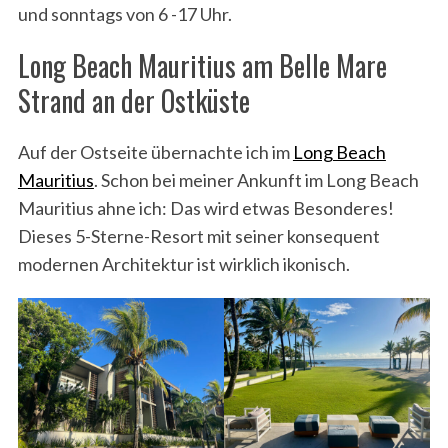
und sonntags von 6 -17 Uhr.
Long Beach Mauritius am Belle Mare
Strand an der Ostküste
S
Auf der Ostseite übernachte ich im
Long Beach
e
Mauritius
. Schon bei meiner Ankunft im Long Beach
a
r
Mauritius ahne ich: Das wird etwas Besonderes!
c
Dieses 5-Sterne-Resort mit seiner konsequent
h
modernen Architektur ist wirklich ikonisch.
f
o
r
: