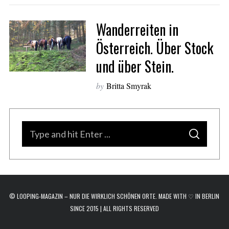
a
r
Wanderreiten in
c
h
Österreich. Über Stock
f
und über Stein.
o
r
:
by
Britta Smyrak
S
S
e
E
A
a
R
C
H
r
c
© LOOPING-MAGAZIN – NUR DIE WIRKLICH SCHÖNEN ORTE. MADE WITH ♡ IN BERLIN
h
SINCE 2015 | ALL RIGHTS RESERVED
f
o