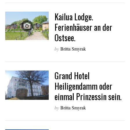
Kailua Lodge.
Ferienhäuser an der
Ostsee.
S
e
by
Britta Smyrak
a
r
c
h
Grand Hotel
f
Heiligendamm oder
o
r
einmal Prinzessin sein.
:
by
Britta Smyrak