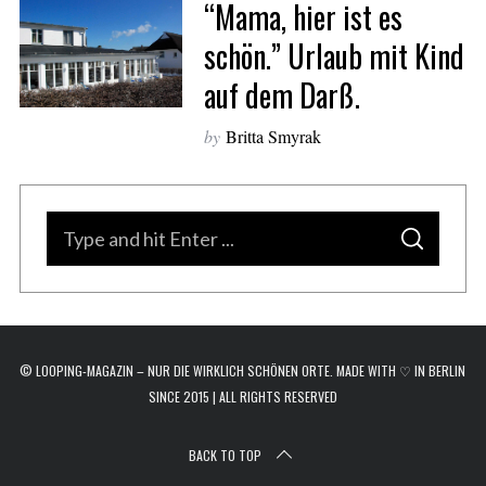
“Mama, hier ist es
schön.” Urlaub mit Kind
auf dem Darß.
by
Britta Smyrak
S
S
e
E
A
a
R
C
H
r
c
© LOOPING-MAGAZIN – NUR DIE WIRKLICH SCHÖNEN ORTE. MADE WITH ♡ IN BERLIN
h
SINCE 2015 | ALL RIGHTS RESERVED
f
o
BACK TO TOP
r