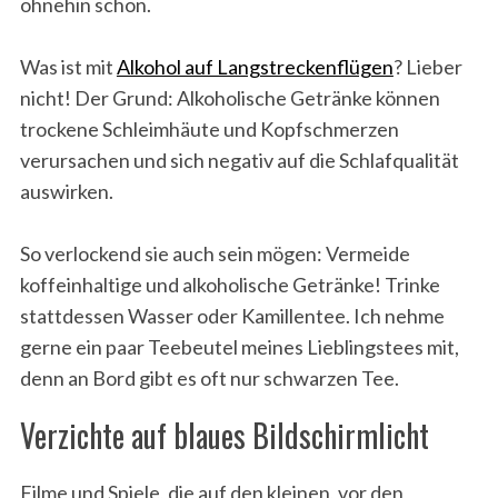
ohnehin schon.
Was ist mit
Alkohol auf Langstreckenflügen
? Lieber
nicht! Der Grund: Alkoholische Getränke können
trockene Schleimhäute und Kopfschmerzen
verursachen und sich negativ auf die Schlafqualität
auswirken.
So verlockend sie auch sein mögen: Vermeide
koffeinhaltige und alkoholische Getränke! Trinke
stattdessen Wasser oder Kamillentee. Ich nehme
gerne ein paar Teebeutel meines Lieblingstees mit,
denn an Bord gibt es oft nur schwarzen Tee.
S
Verzichte auf blaues Bildschirmlicht
e
a
r
Filme und Spiele, die auf den kleinen, vor den