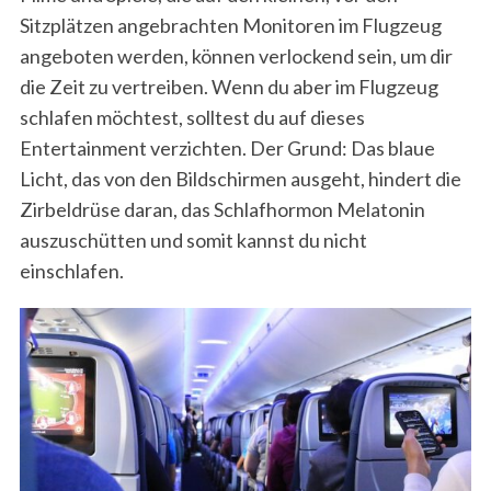
c
Sitzplätzen angebrachten Monitoren im Flugzeug
h
angeboten werden, können verlockend sein, um dir
f
die Zeit zu vertreiben. Wenn du aber im Flugzeug
o
r
schlafen möchtest, solltest du auf dieses
:
Entertainment verzichten. Der Grund: Das blaue
Licht, das von den Bildschirmen ausgeht, hindert die
Zirbeldrüse daran, das Schlafhormon Melatonin
auszuschütten und somit kannst du nicht
einschlafen.