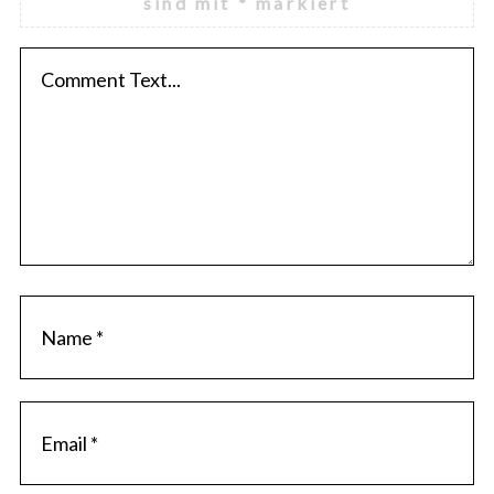
sind mit
*
markiert