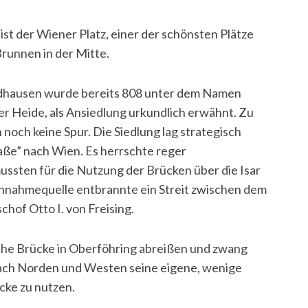
st der Wiener Platz, einer der schönsten Plätze
Brunnen in der Mitte.
idhausen wurde bereits 808 unter dem Namen
er Heide, als Ansiedlung urkundlich erwähnt. Zu
noch keine Spur. Die Siedlung lag strategisch
raße” nach Wien. Es herrschte reger
ssten für die Nutzung der Brücken über die Isar
Einnahmequelle entbrannte ein Streit zwischen dem
hof Otto I. von Freising.
iche Brücke in Oberföhring abreißen und zwang
nach Norden und Westen seine eigene, wenige
cke zu nutzen.