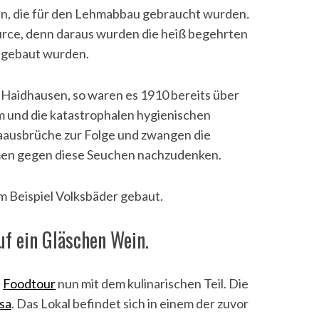
ien, die für den Lehmabbau gebraucht wurden
.
rce, denn daraus wurden die heiß begehrten
r gebaut wurden.
Haidhausen, so waren es 1910 bereits über
 und die katastrophalen
hygienischen
aausbrüche zur Folge und zwangen die
men gegen diese Seuchen nachzudenken.
m Beispiel Volksbäder gebaut.
uf ein Gläschen Wein.
e
Foodtour
nun mit dem kulinarischen Teil. Die
sa
. Das Lokal befindet sich in einem der zuvor