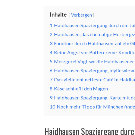
Inhalte
Verbergen
1
Haidhausen Spaziergang durch die J
2
Haidhausen, das ehemalige Herbergs
3
Foodtour durch Haidhausen, auf ein G
4
Keine Angst vor Buttercreme. Kondito
5
Metzgerei Vogl, wo die Haidhausene
6
Haidhausen Spaziergang, Idylle wie a
7
Das vielleicht netteste Café in Haidha
8
Käse schließt den Magen
9
Haidhausen Spaziergang. Karte mit de
10
Noch mehr Tipps für München findes
Haidhausen Spaziergang durc