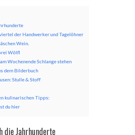
:
ahrhunderte
viertel der Handwerker und Tagelöhner
läschen Wein.
rei Wölfl
r am Wochenende Schlange stehen
us dem Bilderbuch
usen: Stulle & Stoff
n kulinarischen Tipps:
t du hier
h die Jahrhunderte