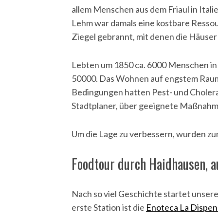
allem Menschen aus dem Friaul in Ital
Lehm war damals eine kostbare Ressou
Ziegel gebrannt, mit denen die Häuse
Lebten um 1850 ca. 6000 Menschen in 
50000. Das Wohnen auf engstem Raum
Bedingungen hatten Pest- und Choler
Stadtplaner, über geeignete Maßnah
Um die Lage zu verbessern, wurden zu
Foodtour durch Haidhausen, a
Nach so viel Geschichte startet unser
erste Station ist die
Enoteca La Dispen