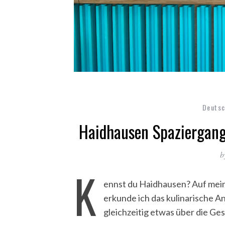
Deutsc
Haidhausen Spaziergang
b
K
ennst du Haidhausen? Auf mei
erkunde ich das kulinarische A
gleichzeitig etwas über die Ge