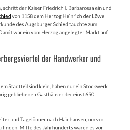
, schritt der Kaiser Friedrich I. Barbarossa ein und
chied
von 1158 dem Herzog Heinrich der Löwe
 Urkunde des Augsburger Schied tauchte zum
Damit war ein vom Herzog angelegter Markt auf
erbergsviertel der Handwerker und
esem Stadtteil sind klein, haben nur ein Stockwerk
übrig gebliebenen Gasthäuser der einst 650
eiter und Tagelöhner nach Haidhausen, um vor
zu finden. Mitte des Jahrhunderts waren es vor