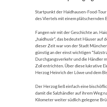
Startpunkt der Haidhausen-Food-Tour i
des Viertels mit einem plätschernden 
S
e
Fangen wir mit der Geschichte an. Ha
a
„haidhusir“, das bedeutet Häuser auf d
r
dieser Zeit war von der Stadt München 
c
h
günstig an der einst wichtigen “Salzst
f
Durchgangsverkehr und die Händler mu
o
Zoll entrichten. Über diese lukrative 
r
Herzog Heinrich der Löwe und dem Bisc
:
Der Herzog ließ einfach eine bischöfl
damit die Salzhändler auf ihrem Weg 
Kilometer weiter südlich gelegene Brü