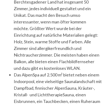
Berchtesgadener Land hat insgesamt 50
Zimmer, jedes individuell gestaltet und ein
Unikat. Das macht den Besuch umso
interessanter, wenn man öfter kommen
möchte. Größter Wert wurde bei der
Einrichtung auf natürliche Materialien gelegt:
Holz, Stein, warme Stoffe und Farben. Alle
S
Zimmer sind allergikerfreundlich und
e
Nichtraucherzimmer. Die meisten haben einen
a
r
Balkon, alle bieten einen Flachbildfernseher
c
und dazu gibt es kostenloses WLAN.
h
Das AlpenSpa auf 2.500 m² bietet neben einem
f
Indoorpool, eine vielseitige Saunalandschaft mit
o
r
Dampfbad, finnischer AlpenSauna, Kräuter-,
:
Kristall- und LichttherapieSauna, einen
Eisbrunnen, ein Tauchbecken, einen Ruheraum