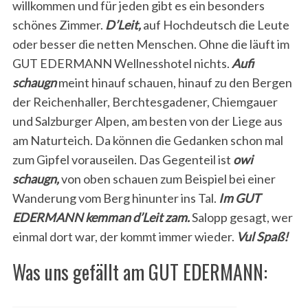
willkommen und für jeden gibt es ein besonders
schönes Zimmer.
D’Leit,
auf Hochdeutsch die Leute
oder besser die netten Menschen. Ohne die läuft im
GUT EDERMANN Wellnesshotel nichts.
Aufi
schaugn
meint hinauf schauen, hinauf zu den Bergen
der Reichenhaller, Berchtesgadener, Chiemgauer
und Salzburger Alpen, am besten von der Liege aus
am Naturteich. Da können die Gedanken schon mal
zum Gipfel vorauseilen. Das Gegenteil ist
owi
schaugn,
von oben schauen zum Beispiel bei einer
Wanderung vom Berg hinunter ins Tal.
Im GUT
EDERMANN kemman d’Leit zam.
Salopp gesagt, wer
einmal dort war, der kommt immer wieder.
Vul Spaß!
Was uns gefällt am GUT EDERMANN: