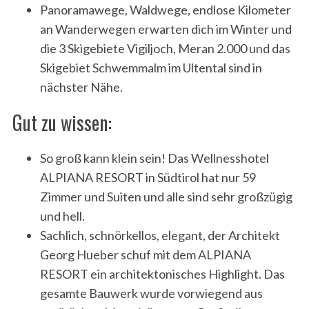
Panoramawege, Waldwege, endlose Kilometer
an Wanderwegen erwarten dich im Winter und
die 3 Skigebiete Vigiljoch, Meran 2.000 und das
Skigebiet Schwemmalm im Ultental sind in
nächster Nähe.
Gut zu wissen:
So groß kann klein sein! Das Wellnesshotel
ALPIANA RESORT in Südtirol hat nur 59
Zimmer und Suiten und alle sind sehr großzügig
und hell.
Sachlich, schnörkellos, elegant, der Architekt
Georg Hueber schuf mit dem ALPIANA
RESORT ein architektonisches Highlight. Das
gesamte Bauwerk wurde vorwiegend aus
S