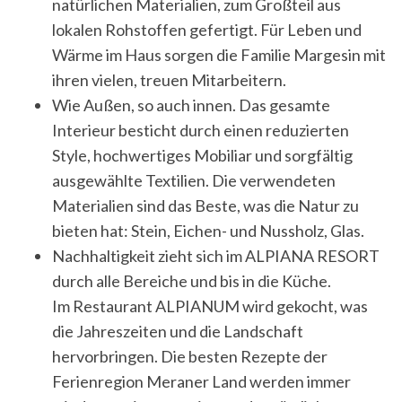
e
natürlichen Materialien, zum Großteil aus
a
lokalen Rohstoffen gefertigt. Für Leben und
r
Wärme im Haus sorgen die Familie Margesin mit
c
ihren vielen, treuen Mitarbeitern.
h
f
Wie Außen, so auch innen. Das gesamte
o
Interieur besticht durch einen reduzierten
r
Style, hochwertiges Mobiliar und sorgfältig
:
ausgewählte Textilien. Die verwendeten
Materialien sind das Beste, was die Natur zu
bieten hat: Stein, Eichen- und Nussholz, Glas.
Nachhaltigkeit zieht sich im ALPIANA RESORT
durch alle Bereiche und bis in die Küche.
Im Restaurant ALPIANUM wird gekocht, was
die Jahreszeiten und die Landschaft
hervorbringen. Die besten Rezepte der
Ferienregion Meraner Land werden immer