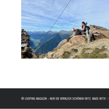
e
a
r
c
h
f
o
r
:
© LOOPING-MAGAZIN – NUR DIE WIRKLICH SCHÖNEN ORTE. MADE WITH ♡ I