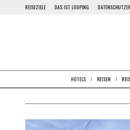
REISEZIELE
DAS IST LOOPING
DATENSCHUTZE
HOTELS
REISEN
REI
S