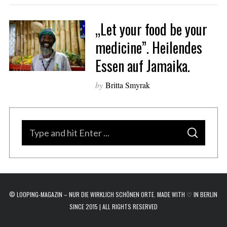
a
r
„Let your food be your
c
h
medicine”. Heilendes
f
Essen auf Jamaika.
o
r
:
by
Britta Smyrak
S
S
e
E
A
a
R
C
H
r
c
© LOOPING-MAGAZIN – NUR DIE WIRKLICH SCHÖNEN ORTE. MADE WITH ♡ IN BERLIN
h
SINCE 2015 | ALL RIGHTS RESERVED
f
o