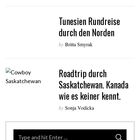
S
Tunesien Rundreise
e
a
durch den Norden
r
c
by
Britta Smyrak
h
f
o
r
Roadtrip durch
:
Saskatchewan. Kanada
wie es keiner kennt.
by
Sonja Vodicka
S
S