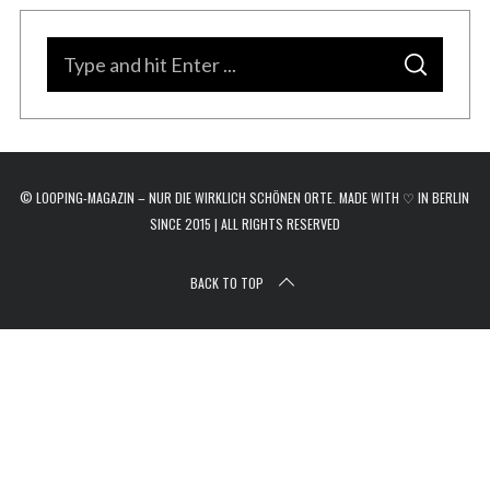
r
c
S
h
S
e
f
E
A
o
a
R
C
r
H
r
:
c
© LOOPING-MAGAZIN – NUR DIE WIRKLICH SCHÖNEN ORTE. MADE WITH ♡ IN BERLIN
h
SINCE 2015 | ALL RIGHTS RESERVED
f
o
BACK TO TOP
r
: