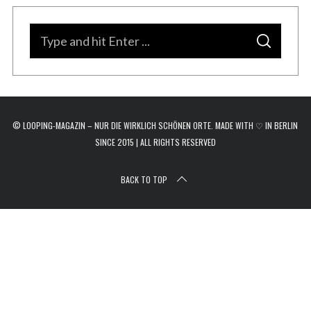
r
c
S
h
S
e
f
E
A
o
a
R
C
r
H
r
:
c
© LOOPING-MAGAZIN – NUR DIE WIRKLICH SCHÖNEN ORTE. MADE WITH ♡ IN BERLIN
h
SINCE 2015 | ALL RIGHTS RESERVED
f
o
BACK TO TOP
r
: