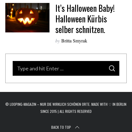
It’s Halloween Baby!
r
c
Halloween Kürbis
h
f
selber schnitzen.
o
r
by
Britta Smyrak
:
S
S
e
E
A
a
R
C
H
r
c
© LOOPING-MAGAZIN – NUR DIE WIRKLICH SCHÖNEN ORTE. MADE WITH ♡ IN BERLIN
h
SINCE 2015 | ALL RIGHTS RESERVED
f
o
BACK TO TOP
r