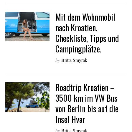
Mit dem Wohnmobil
S
nach Kroatien.
e
Checkliste, Tipps und
a
r
Campingplätze.
c
h
by
Britta Smyrak
f
o
r
:
Roadtrip Kroatien –
3500 km im VW Bus
von Berlin bis auf die
Insel Hvar
by
Britta Smyrak