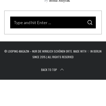
by
Britta Smyrak
r
c
h
f
S
o
S
e
E
r
A
a
R
:
C
H
r
c
© LOOPING-MAGAZIN – NUR DIE WIRKLICH SCHÖNEN ORTE. MADE WITH ♡ IN BERLIN
h
SINCE 2015 | ALL RIGHTS RESERVED
f
o
BACK TO TOP
r
: