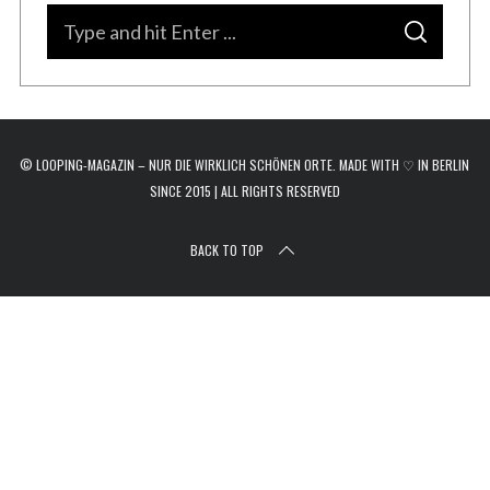
r
S
c
S
e
E
h
A
a
R
f
C
o
H
r
r
c
:
© LOOPING-MAGAZIN – NUR DIE WIRKLICH SCHÖNEN ORTE. MADE WITH ♡ IN BERLIN
h
SINCE 2015 | ALL RIGHTS RESERVED
f
o
BACK TO TOP
r
: