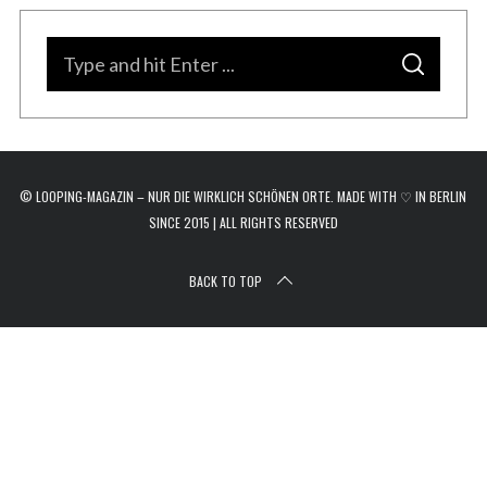
r
c
S
h
S
e
f
E
A
o
a
R
C
r
H
r
:
c
© LOOPING-MAGAZIN – NUR DIE WIRKLICH SCHÖNEN ORTE. MADE WITH ♡ IN BERLIN
h
SINCE 2015 | ALL RIGHTS RESERVED
f
o
BACK TO TOP
r
: