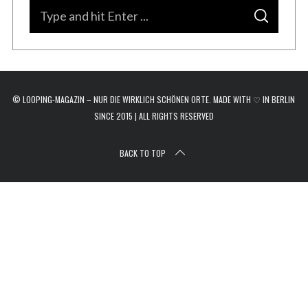
r
S
c
S
e
E
h
A
a
R
f
C
H
r
o
r
c
:
© LOOPING-MAGAZIN – NUR DIE WIRKLICH SCHÖNEN ORTE. MADE WITH ♡ IN BERLIN
h
SINCE 2015 | ALL RIGHTS RESERVED
f
o
BACK TO TOP
r
: