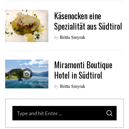
S
e
Käsenocken eine
a
Spezialität aus Südtirol
r
c
by
Britta Smyrak
h
f
o
r
Miramonti Boutique
:
Hotel in Südtirol
by
Britta Smyrak
S
S
e
E
A
a
R
C