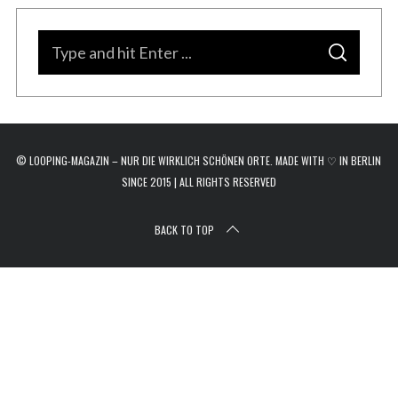
r
c
S
h
S
e
f
E
A
o
a
R
C
r
H
r
:
c
© LOOPING-MAGAZIN – NUR DIE WIRKLICH SCHÖNEN ORTE. MADE WITH ♡ IN BERLIN
h
SINCE 2015 | ALL RIGHTS RESERVED
f
o
BACK TO TOP
r
: