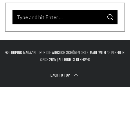
r
c
S
h
S
e
f
E
A
o
a
R
C
r
H
r
:
c
© LOOPING-MAGAZIN – NUR DIE WIRKLICH SCHÖNEN ORTE. MADE WITH ♡ IN BERLIN
h
SINCE 2015 | ALL RIGHTS RESERVED
f
o
BACK TO TOP
r
: